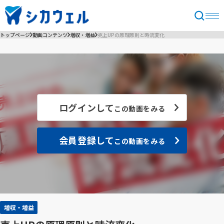
トップページ
動画コンテンツ
増収・増益
売上UPの原理原則と時流変化
ログインして
この動画をみる
会員登録して
この動画をみる
増収・増益