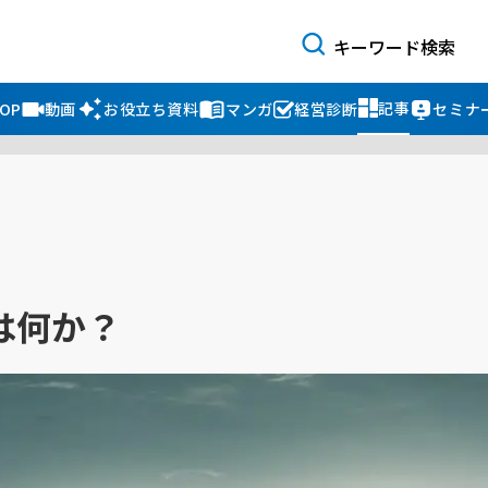
記事
OP
動画
お役立ち資料
マンガ
経営診断
セミナ
は何か？