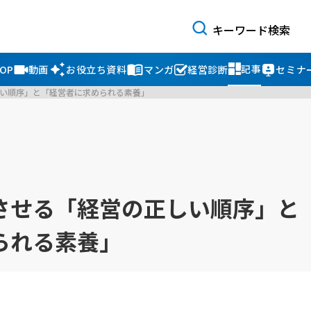
記事
OP
動画
お役立ち資料
マンガ
経営診断
セミナ
い順序」と「経営者に求められる素養」
させる「経営の正しい順序」と
られる素養」